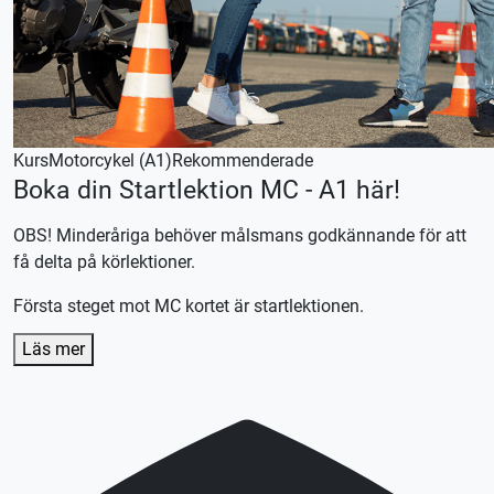
Vid önskemål om betalning via faktura, vänligen kontakta
trafikskolan så hjälper vi er.
Kurs
Motorcykel (A1)
Rekommenderade
Boka din Startlektion MC - A1 här!
OBS! Minderåriga behöver målsmans godkännande för att
få delta på körlektioner.
Första steget mot MC kortet är startlektionen.
Läs mer
Börja övningsköra med en startlektion, oavsett om du
önskar ta hela körutbildningen hos oss, kör med en privat
handledare eller en kombination av båda.
Efter lektionen skräddarsyr vi en plan efter dina
förutsättningar och önskemål.