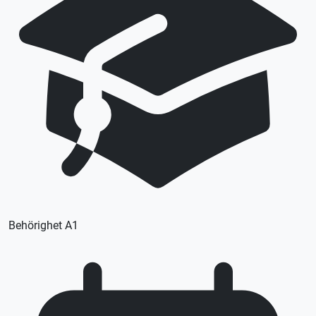
Lån av kläder ingår
Lån av skydd ingår
Lån av MC ingår
Denna lektion utförs med en lätt MC (A1), körkortstillstånd
krävs. Utebliven närvaro debiteras enligt STR praxis.
Vid önskemål om betalning via faktura, vänligen kontakta
trafikskolan så hjälper vi er.
Behörighet A1